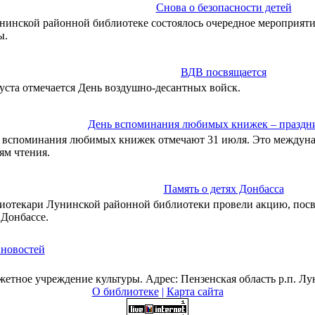
Снова о безопасности детей
нинской районной библиотеке состоялось очередное мероприятие
ы.
ВДВ посвящается
густа отмечается День воздушно-десантных войск.
День вспоминания любимых книжек – праздн
 вспоминания любимых книжек отмечают 31 июля. Это междун
ям чтения.
Память о детях Донбасса
иотекари Лунинской районной библиотеки провели акцию, пос
 Донбассе.
 новостей
тное учреждение культуры. Адрес: Пензенская область р.п. Лун
О библиотеке
|
Карта сайта