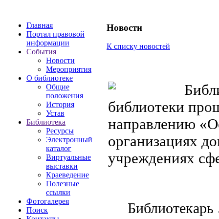
Главная
Новости
Портал правовой
информации
К списку новостей
События
Новости
Мероприятия
О библиотеке
Библи
Общие
положения
библиотеки про
История
Устав
направлению «О
Библиотека
Ресурсы
организациях до
Электронный
каталог
учреждениях сф
Виртуальные
выставки
Краеведение
Полезные
ссылки
Фотогалерея
Библиотекарь 
Поиск
Контакты