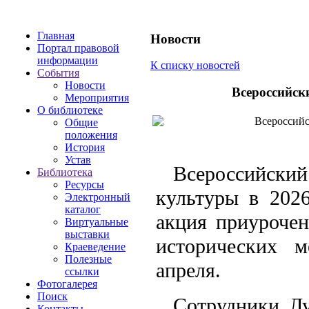
Главная
Новости
Портал правовой
информации
К списку новостей
События
Новости
Всероссийск
Мероприятия
О библиотеке
Всероссийск
Общие
положения
История
Устав
Всероссийски
Библиотека
Ресурсы
культуры в 2026
Электронный
каталог
акция приуроче
Виртуальные
выставки
исторических м
Краеведение
Полезные
апреля.
ссылки
Фотогалерея
Поиск
Сотрудники Лу
Контакты