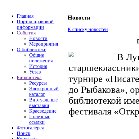
Главная
Новости
Портал правовой
информации
К списку новостей
События
Новости
Мероприятия
О библиотеке
В Лун
Общие
положения
старшеклассники
История
Устав
турнире «Писате
Библиотека
Ресурсы
до Рыбакова», о
Электронный
каталог
библиотекой им
Виртуальные
выставки
фестиваля «Отк
Краеведение
Полезные
ссылки
Фотогалерея
Поиск
Контакты