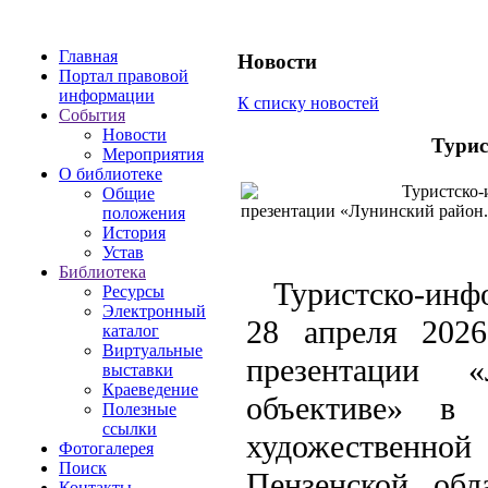
Главная
Новости
Портал правовой
информации
К списку новостей
События
Новости
Турис
Мероприятия
О библиотеке
Туристско-и
Общие
презентации «Лунинский район.
положения
История
Устав
Библиотека
Туристско-ин
Ресурсы
Электронный
28 апреля 2026
каталог
Виртуальные
презентации 
выставки
Краеведение
объективе» в 
Полезные
ссылки
художественной
Фотогалерея
Поиск
Пензенской об
Контакты