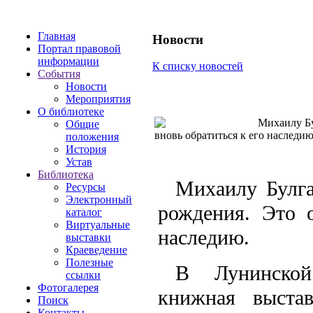
Главная
Новости
Портал правовой
информации
К списку новостей
События
Новости
Мероприятия
О библиотеке
Михаилу Бул
Общие
вновь обратиться к его наследи
положения
История
Устав
Библиотека
Михаилу Булга
Ресурсы
Электронный
рождения. Это 
каталог
Виртуальные
наследию.
выставки
Краеведение
Полезные
В Лунинской
ссылки
Фотогалерея
книжная выстав
Поиск
Контакты